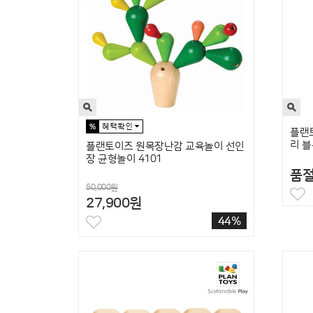
플랜
리 블
플랜토이즈 원목장난감 교육놀이 선인
장 균형놀이 4101
품
50,000원
27,900원
44%