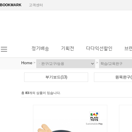
BOOKMARK
고객센터
정기배송
기획전
다다익선할인
브
Home
>
>
부기보드(13)
원목완구(7
총
83
개의 상품이 있습니다.