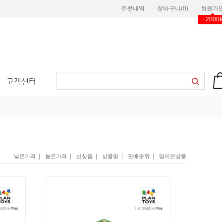
주문내역
장바구니(
0
)
회원가
+2000
고객센터
|
|
|
|
|
낮은가격
높은가격
신상품
상품명
판매순위
많이본상품