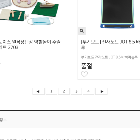
토이즈 원목장난감 역할놀이 수술
[부기보드] 전자노트 JOT 8.5
트 3703
루
부기보드 전자노트 JOT 8.5 바하마블루
절
품절
1
2
3
4
품정보