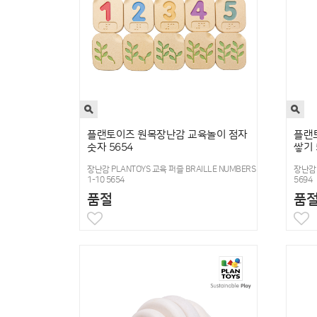
플랜토이즈 원목장난감 교육놀이 점자
플랜
숫자 5654
쌓기 
장난감 PLANTOYS 교육 퍼즐 BRAILLE NUMBERS
장난감 
1-10 5654
5694
품절
품