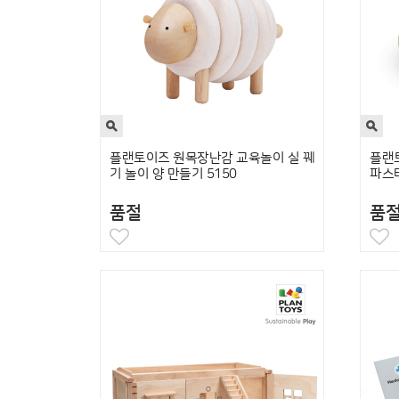
플랜토이즈 원목장난감 교육놀이 실 꿰
플랜
기 놀이 양 만들기 5150
파스타
품절
품