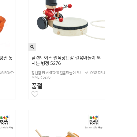
펭귄 돗
플랜토이즈 원목장난감 걸음마놀이 북
치는 병정 5276
G BOAT-
장난감 PLANTOYS 걸음마놀이 PULL-ALONG DRU
MMER 5276
품절