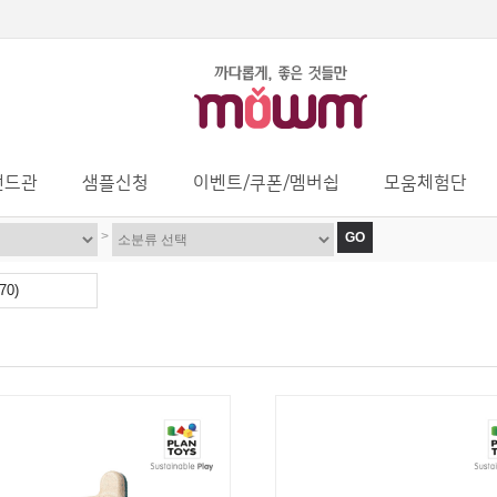
랜드관
샘플신청
이벤트/쿠폰/멤버쉽
모움체험단
>
GO
0)