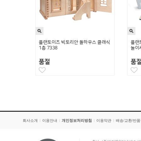
플랜토이즈 빅토리안 돌하우스 클래식
플랜
1층 7338
놀이세
품절
품
회사소개
이용안내
개인정보처리방침
이용약관
배송/교환/반
|
|
|
|