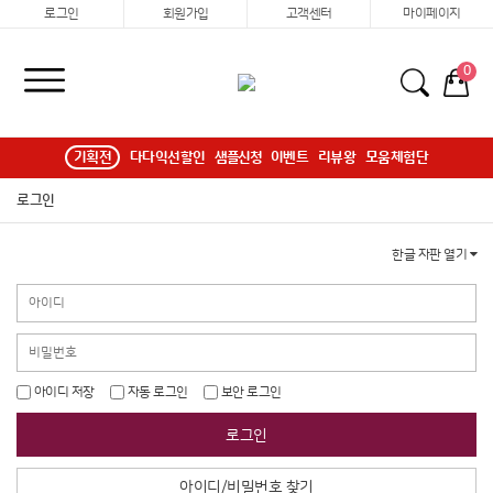
로그인
회원가입
고객센터
마이페이지
0
기획전
다다익선할인
샘플신청
이벤트
리뷰왕
모움체험단
로그인
한글 자판 열기
아이디 저장
자동 로그인
보안 로그인
로그인
아이디/비밀번호 찾기