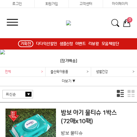
로그인
회원가입
고객센터
마이페이지
0
기획전
다다익선할인
샘플신청
이벤트
리뷰왕
모움체험단
[정기배송]
전체
>
출산육아용품
>
생활건강
>
더보기 ▼
밤보 아기 물티슈 1박스
(72매x10팩)
밤보 물티슈