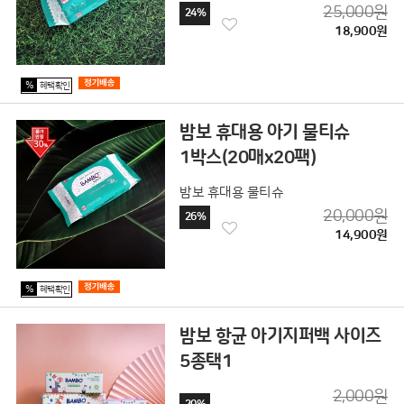
25,000원
24%
18,900원
%
혜택확인
밤보 휴대용 아기 물티슈
1박스(20매x20팩)
밤보 휴대용 물티슈
20,000원
26%
14,900원
%
혜택확인
밤보 항균 아기지퍼백 사이즈
5종택1
2,000원