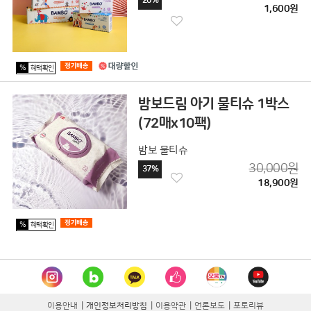
20%
1,600원
%
혜택확인
밤보드림 아기 물티슈 1박스
(72매x10팩)
밤보 물티슈
30,000원
37%
18,900원
%
혜택확인
이용안내
|
개인정보처리방침
|
이용약관
|
언론보도
|
포토리뷰