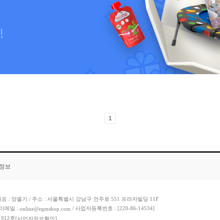
1
품정보
표 : 양을기 / 주소 : 서울특별시 강남구 언주로 551 프라자빌딩 11F
이메일 :
/ 사업자등록번호 : [220-86-14534]
online@egmshop.com
912호
[사업자정보확인]