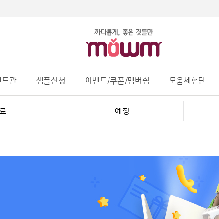
랜드관
샘플신청
이벤트/쿠폰/멤버쉽
모움체험단
료
예정