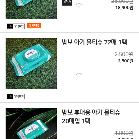
25,000원
24%
18,900원
%
혜택확인
밤보 아기 물티슈 72매 1팩
2,500원
2,500원
%
혜택확인
밤보 휴대용 아기 물티슈
20매입 1팩
1,000원