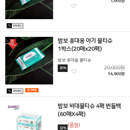
1,000원
%
혜택확인
밤보 휴대용 아기 물티슈
1박스(20매x20팩)
밤보 휴대용 물티슈
20,000원
26%
14,900원
%
혜택확인
밤보 비데물티슈 4팩 번들백
(60매X4팩)
(품절)
32%