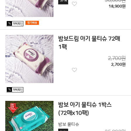
30,000원
37%
18,900원
%
혜택확인
밤보드림 아기 물티슈 72매
1팩
2,700원
2,700원
%
혜택확인
밤보 아기 물티슈 1박스
(72매x10팩)
밤보 물티슈