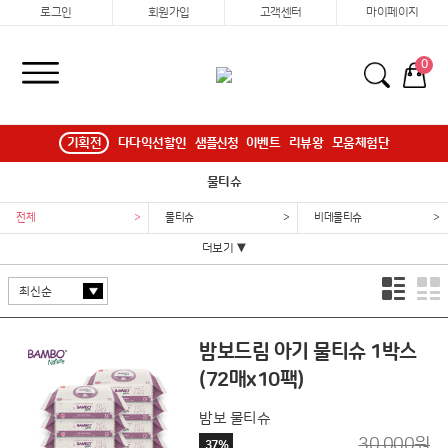
로그인
회원가입
고객센터
마이페이지
0
기획전
다다익선할인
샘플신청
이벤트
리뷰왕
모움체험단
물티슈
전체
>
물티슈
>
비데물티슈
>
더보기 ▼
밤보드림 아기 물티슈 1박스
(72매x10팩)
밤보 물티슈
30,000원
37%