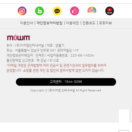
이용안내
|
개인정보처리방침
|
이용약관
|
언론보도
|
포토리뷰
회사 : (주)이지엠인터내셔널 / 대표 : 양을기
주소 : 서울특별시 강남구 언주로 551 프라자빌딩 11F
개인정보관리책임자 : 안재진 | 사업자등록번호 : 220-86-14534
통신판매업 신고번호 : 제 강남-1912호
*이메일 계정은 관계법령에 따라 관공서 및 관련기관과의 업무협의를 위하여
운영합니다. 쇼핑몰 관련 개인 및 법인의 문의사항에 답변 드리지 않습니다.
고객센터 :
1544-3096
Copyright ⓒ (주)이지엠 인터내셔널 All Right Reserved.