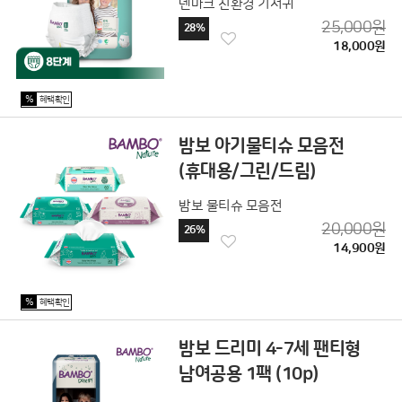
덴마크 친환경 기저귀
25,000원
28%
18,000원
%
혜택확인
밤보 아기물티슈 모음전
(휴대용/그린/드림)
밤보 물티슈 모음전
20,000원
26%
14,900원
%
혜택확인
밤보 드리미 4-7세 팬티형
남여공용 1팩 (10p)