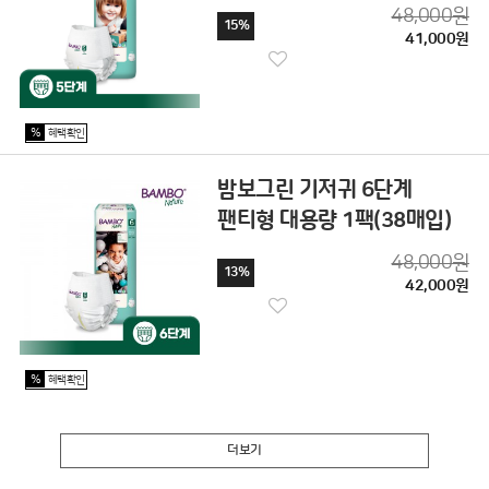
48,000원
15%
41,000원
%
혜택확인
밤보그린 기저귀 6단계
팬티형 대용량 1팩(38매입)
48,000원
13%
42,000원
%
혜택확인
더보기