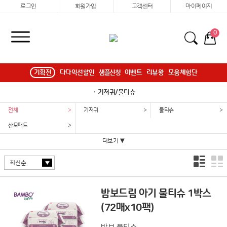
로그인
회원가입
고객센터
마이페이지
0
기획전
다다익선할인
샘플신청
이벤트
리뷰왕
모움체험단
ㆍ기저귀/물티슈
전체
>
기저귀
>
물티슈
>
산모패드
>
더보기 ▼
밤보드림 아기 물티슈 1박스
(72매x10팩)