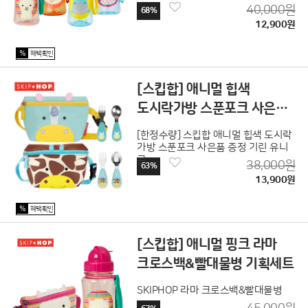
40,000원
68%
12,900원
%
혜택확인
[스킵합] 애니멀 힙색
도시락가방 스푼포크 사은품
증정 기린 유니콘
[한정수량] 스킵합 애니멀 힙색 도시락
가방 스푼포크 사은품 증정 기린 유니
콘
38,000원
63%
13,900원
%
혜택확인
[스킵합] 애니멀 핑크 라마
크로스백&빨대물병 기획세트
SKIPHOP 라마 크로스백&빨대물병