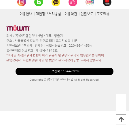
이용안내
|
개인정보처리방침
|
이용약관
|
언론보도
|
포토리뷰
회사 : (주)이지엠인터내셔널 / 대표 : 양을기
주소 : 서울특별시 강남구 언주로 551 프라자빌딩 11F
개인정보관리책임자 : 안재진 | 사업자등록번호 : 220-86-14534
통신판매업 신고번호 : 제 강남-1912호
*이메일 계정은 관계법령에 따라 관공서 및 관련기관과의 업무협의를 위하여
운영합니다. 쇼핑몰 관련 개인 및 법인의 문의사항에 답변 드리지 않습니다.
고객센터 :
1544-3096
Copyright ⓒ (주)이지엠 인터내셔널 All Right Reserved.