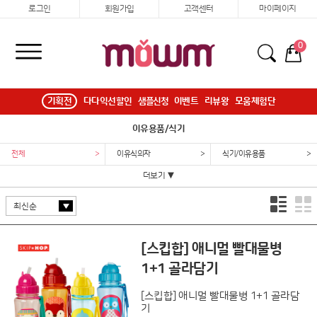
로그인
회원가입
고객센터
마이페이지
0
기획전
다다익선할인
샘플신청
이벤트
리뷰왕
모움체험단
이유용품/식기
전체
>
이유식의자
>
식기/이유용품
>
더보기 ▼
[스킵합] 애니멀 빨대물병
1+1 골라담기
[스킵합] 애니멀 빨대물병 1+1 골라담
기