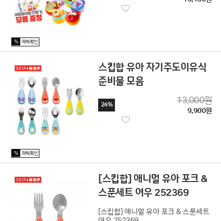
%
혜택확인
스킵합 유아 자기주도이유식
준비물 모음
13,000원
24%
9,900원
%
혜택확인
[스킵합] 애니멀 유아 포크 &
스푼세트 여우 252369
[스킵합] 애니멀 유아 포크 & 스푼세트
여우 252369