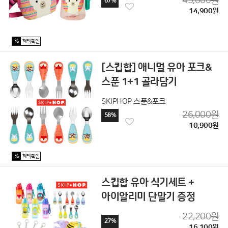
45,000원
67%
14,900원
%
혜택확인
[스킵합] 애니멀 유아 포크&
스푼 1+1 골라담기
SKIPHOP 스푼&포크
26,000원
58%
10,900원
%
혜택확인
스킵합 유아 식기세트 +
아이알리미 단말기 증정
22,200원
27%
16,100원