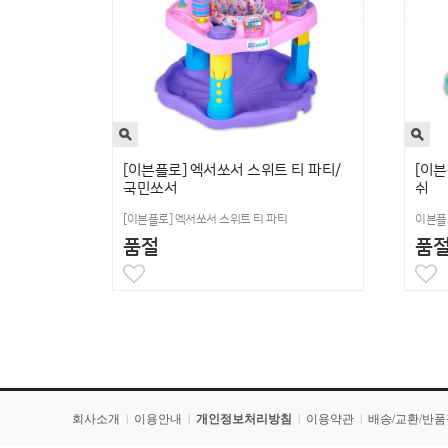
[이븐플로] 엑서쏘서 스위트 티 파티/
[이
국민쏘서
쉬
[이븐플로] 엑서쏘서 스위트 티 파티
이븐플
품절
품
회사소개
이용안내
개인정보처리방침
이용약관
배송/교환/반
|
|
|
|