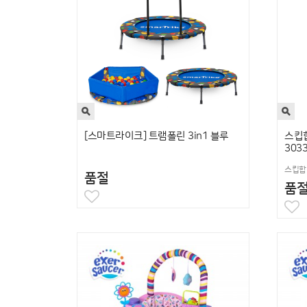
[스마트라이크] 트램폴린 3in1 블루
스킵합
303
스킵합 
품절
품