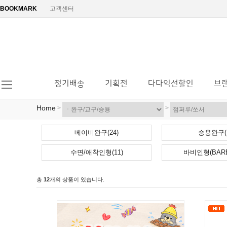
BOOKMARK
고객센터
정기배송
기획전
다다익선할인
브
Home
>
>
베이비완구(24)
승용완구(1
수면/애착인형(11)
바비인형(BARBI
총
12
개의 상품이 있습니다.