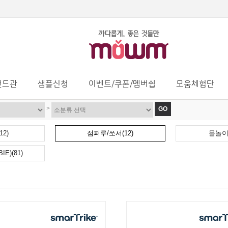
랜드관
샘플신청
이벤트/쿠폰/멤버쉽
모움체험단
>
GO
2)
점퍼루/쏘서(12)
물놀이
E)(81)