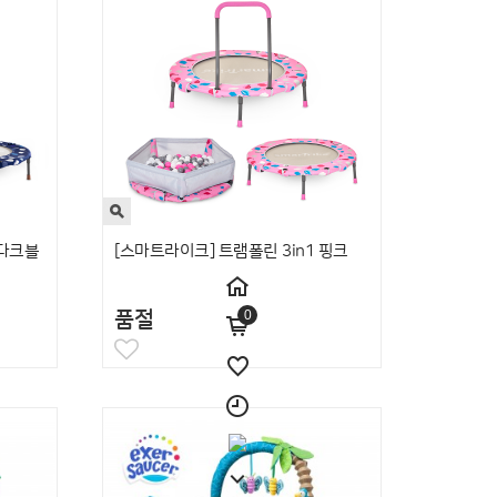
 다크블
[스마트라이크] 트램폴린 3in1 핑크
품절
0