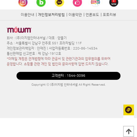
이용안내
|
개인정보처리방침
|
이용약관
|
언론보도
|
포토리뷰
회사 : (주)이지엠인터내셔널 / 대표 : 양을기
주소 : 서울특별시 강남구 언주로 551 프라자빌딩 11F
개인정보관리책임자 : 안재진 | 사업자등록번호 : 220-86-14534
통신판매업 신고번호 : 제 강남-1912호
*이메일 계정은 관계법령에 따라 관공서 및 관련기관과의 업무협의를 위하여
운영합니다. 쇼핑몰 관련 개인 및 법인의 문의사항에 답변 드리지 않습니다.
고객센터 :
1544-3096
Copyright ⓒ (주)이지엠 인터내셔널 All Right Reserved.