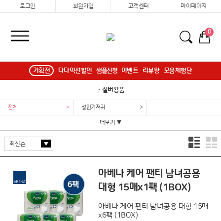
로그인
회원가입
고객센터
마이페이지
0
기획전
다다익선할인
샘플신청
이벤트
리뷰왕
모움체험단
ㆍ실버용품
전체
>
성인기저귀
>
더보기 ▼
아베나 케어 팬티 남녀공용
대형 15매x1팩 (1BOX)
아베나 케어 팬티 남녀공용 대형 15매
x6팩 (1BOX)