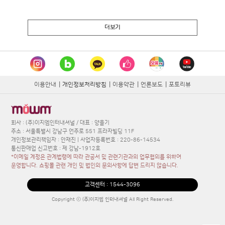
더보기
이용안내
|
개인정보처리방침
|
이용약관
|
언론보도
|
포토리뷰
회사 : (주)이지엠인터내셔널 / 대표 : 양을기
주소 : 서울특별시 강남구 언주로 551 프라자빌딩 11F
개인정보관리책임자 : 안재진 | 사업자등록번호 : 220-86-14534
통신판매업 신고번호 : 제 강남-1912호
*이메일 계정은 관계법령에 따라 관공서 및 관련기관과의 업무협의를 위하여
운영합니다. 쇼핑몰 관련 개인 및 법인의 문의사항에 답변 드리지 않습니다.
고객센터 :
1544-3096
Copyright ⓒ (주)이지엠 인터내셔널 All Right Reserved.