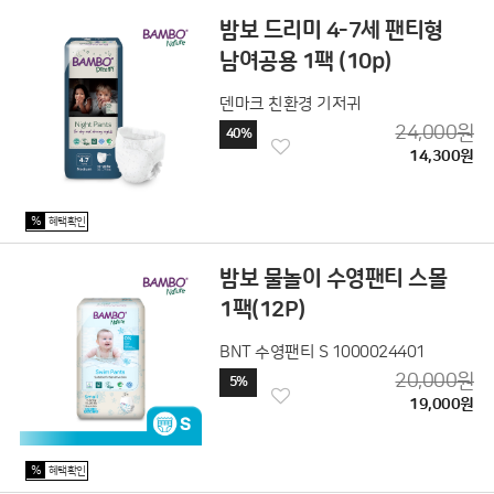
밤보 드리미 4-7세 팬티형
남여공용 1팩 (10p)
덴마크 친환경 기저귀
24,000원
40%
14,300원
%
혜택확인
밤보 물놀이 수영팬티 스몰
1팩(12P)
BNT 수영팬티 S 1000024401
20,000원
5%
19,000원
%
혜택확인