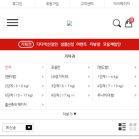
로그인
회원가입
고객센터
마이페이지
0
기획전
다다익선할인
샘플신청
이벤트
리뷰왕
모움체험단
기저귀
전체
>
모음전
>
[밴드형]
>
[팬티형]
>
[수영기저귀]
>
1단계 ( ~ 4 kg)
>
2단계 ( 3 ~ 5 kg)
>
3단계 ( 5 ~ 7 kg)
>
4단계 ( 7 ~ 13 kg)
>
5단계 ( 13 ~ 17 kg)
>
6단계 ( 17 kg ~)
>
주니어(대형)
>
출산축하 패키지
>
더보기 ▼