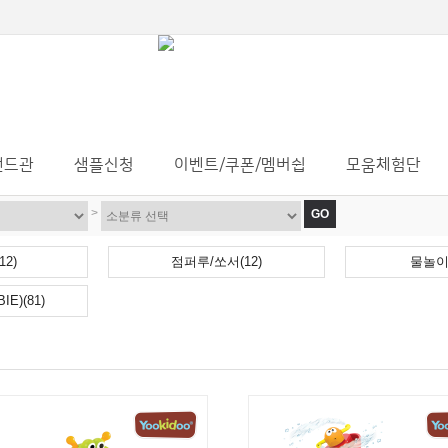
랜드관
샘플신청
이벤트/쿠폰/멤버쉽
모움체험단
>
GO
2)
점퍼루/쏘서(12)
물놀이
E)(81)