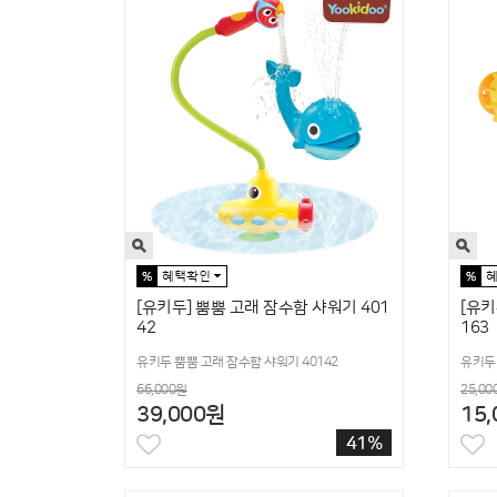
[유키두] 뿜뿜 고래 잠수함 샤워기 401
[유키
42
163
유키두 뿜뿜 고래 잠수함 샤워기 40142
유키두 
66,000원
25,00
39,000원
15
41%