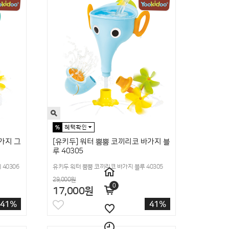
가지 그
[유키두] 워터 뿜뿜 코끼리코 바가지 블
루 40305
40306
유키두 워터 뿜뿜 코끼리코 바가지 블루 40305
29,000원
0
17,000원
41%
41%