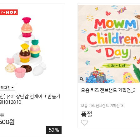
모움 키즈 전브랜드 기획전_3
합] 유아 장난감 컵케이크 만들기
9H012810
모움 키즈 전브랜드 기획전_3
품절
0원
,500원
52%