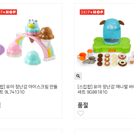
합] 유아 장난감 아이스크림 만들
[스킵합] 유아 장난감 애니멀 
트 9L741310
세트 9G881810
절
품절