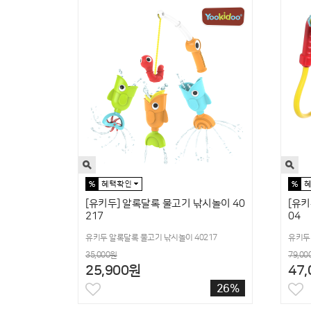
[유키두] 알록달록 물고기 낚시놀이 40
[유키
217
04
유키두 알록달록 물고기 낚시놀이 40217
유키두 
35,000원
79,00
25,900원
47
26%