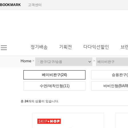
BOOKMARK
고객센터
정기배송
기획전
다다익선할인
브
Home
>
>
베이비완구(24)
승용완구(1
수면/애착인형(11)
바비인형(BARBI
총
24
개의 상품이 있습니다.