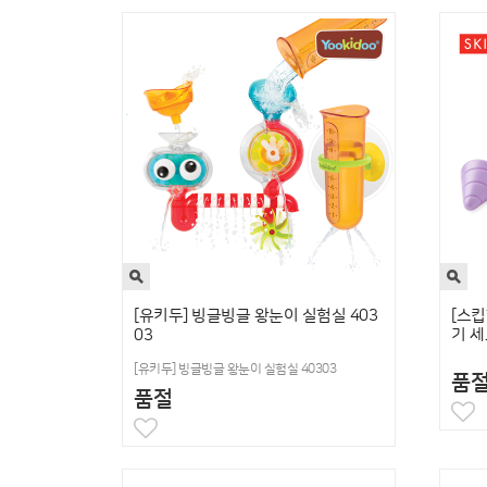
[유키두] 빙글빙글 왕눈이 실험실 403
[스킵
03
기 세
[유키두] 빙글빙글 왕눈이 실험실 40303
품
품절