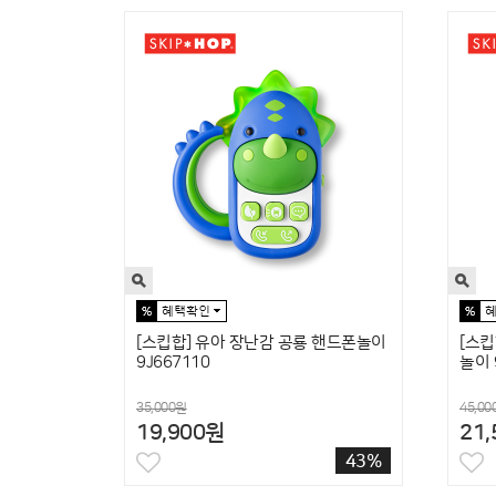
[스킵합] 유아 장난감 공룡 핸드폰놀이
[스킵
9J667110
놀이 
35,000원
45,00
19,900원
21
43%