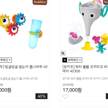
두] 빙글빙글 왕눈이 톱니바퀴 40
[유키두] 워터 뿜뿜 코끼리코 바
레이 40306
빙글빙글 왕눈이 톱니바퀴 40163
유키두 워터 뿜뿜 코끼리코 바가지 그레이 
0원
29,000원
,000원
17,000원
40%