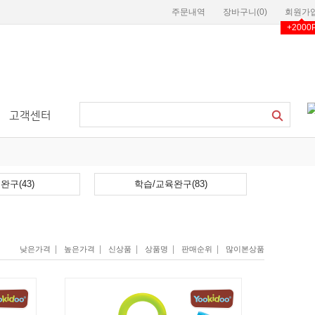
주문내역
장바구니(
0
)
회원가
+2000
고객센터
완구(43)
학습/교육완구(83)
|
|
|
|
|
낮은가격
높은가격
신상품
상품명
판매순위
많이본상품