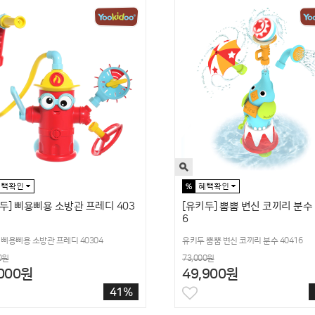
두] 삐용삐용 소방관 프레디 403
[유키두] 뿜뿜 변신 코끼리 분수 
6
삐용삐용 소방관 프레디 40304
유키두 뿜뿜 변신 코끼리 분수 40416
0원
73,000원
,000원
49,900원
41%