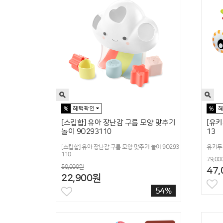
[스킵합] 유아 장난감 구름 모양 맞추기
[유키
놀이 9O293110
13
[스킵합] 유아 장난감 구름 모양 맞추기 놀이 9O293
유키두 
110
79,00
50,000원
47
22,900원
54%