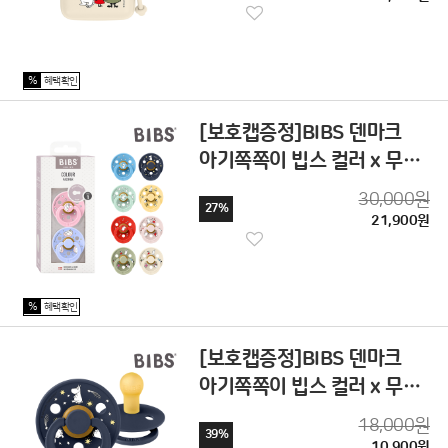
%
혜택확인
[보호캡증정]BIBS 덴마크
아기쪽쪽이 빕스 컬러 x 무민
공갈젖꼭지 2P
30,000원
27%
21,900원
%
혜택확인
[보호캡증정]BIBS 덴마크
아기쪽쪽이 빕스 컬러 x 무민
공갈젖꼭지
18,000원
39%
10,900원