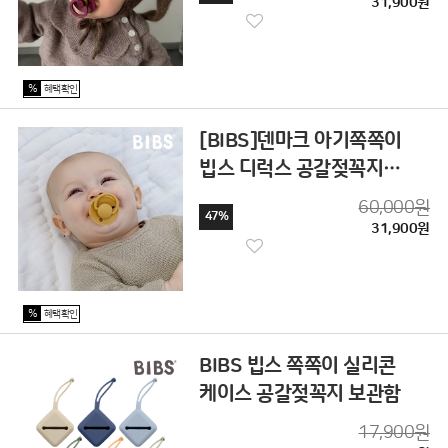
31,900원
%
혜택확인
[BIBS]덴마크 아기쪽쪽이
빕스 디럭스 공갈젖꼭지
2P+2P세트
60,000원
47%
31,900원
%
혜택확인
BIBS 빕스 쪽쪽이 실리콘
케이스 공갈젖꼭지 보관함
17,900원