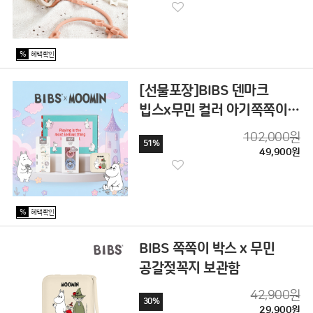
%
혜택확인
[선물포장]BIBS 덴마크
빕스x무민 컬러 아기쪽쪽이
출산 선물 세트 보관함 클립
102,000원
51%
천연고무
49,900원
%
혜택확인
BIBS 쪽쪽이 박스 x 무민
공갈젖꼭지 보관함
42,900원
30%
29,900원