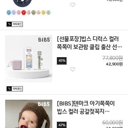
%
혜택확인
[선물포장]빕스 디럭스 컬러
쪽쪽이 보관함 클립 출산 선물
세트
77,800원
45%
42,900원
%
혜택확인
[BIBS]덴마크 아기쪽쪽이
빕스 컬러 공갈젖꼭지
2P+2p세트
60,000원
47%