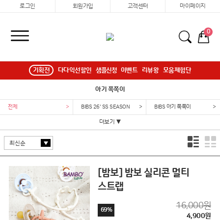
로그인
회원가입
고객센터
마이페이지
0
기획전
다다익선할인
샘플신청
이벤트
리뷰왕
모움체험단
아기 쪽쪽이
전체
>
BIBS 26' SS SEASON
>
BIBS 아기 쪽쪽이
>
더보기 ▼
[밤보] 밤보 실리콘 멀티
스트랩
16,000원
69%
4,900원