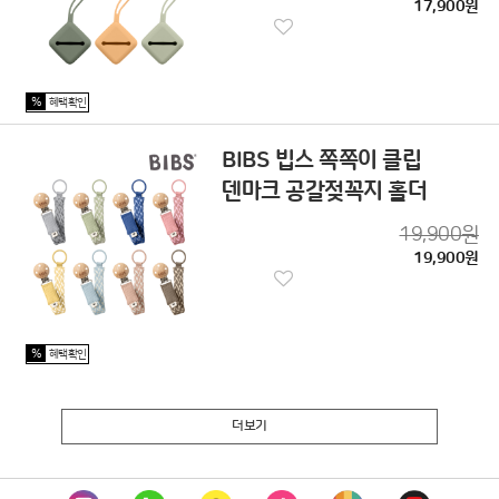
17,900원
%
혜택확인
BIBS 빕스 쪽쪽이 클립
덴마크 공갈젖꼭지 홀더
19,900원
19,900원
%
혜택확인
더보기