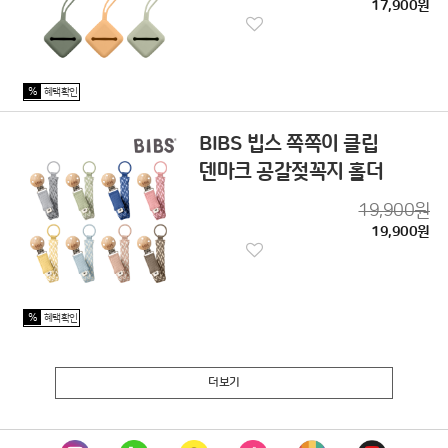
17,900원
%
혜택확인
BIBS 빕스 쪽쪽이 클립
덴마크 공갈젖꼭지 홀더
19,900원
19,900원
%
혜택확인
더보기