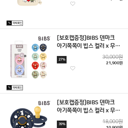
%
혜택확인
[보호캡증정]BIBS 덴마크
아기쪽쪽이 빕스 컬러 x 무민
공갈젖꼭지 2P
30,000원
27%
21,900원
%
혜택확인
[보호캡증정]BIBS 덴마크
아기쪽쪽이 빕스 컬러 x 무민
공갈젖꼭지
18,000원
39%
10,900원