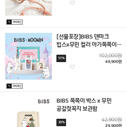
%
혜택확인
[선물포장]BIBS 덴마크
빕스x무민 컬러 아기쪽쪽이
출산 선물 세트 보관함 클립
102,000원
51%
천연고무
49,900원
%
혜택확인
BIBS 쪽쪽이 박스 x 무민
공갈젖꼭지 보관함
42,900원
30%
29,900원