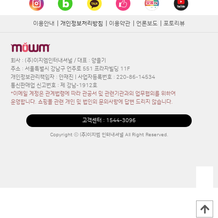
이용안내
|
개인정보처리방침
|
이용약관
|
언론보도
|
포토리뷰
회사 : (주)이지엠인터내셔널 / 대표 : 양을기
주소 : 서울특별시 강남구 언주로 551 프라자빌딩 11F
개인정보관리책임자 : 안재진 | 사업자등록번호 : 220-86-14534
통신판매업 신고번호 : 제 강남-1912호
*이메일 계정은 관계법령에 따라 관공서 및 관련기관과의 업무협의를 위하여
운영합니다. 쇼핑몰 관련 개인 및 법인의 문의사항에 답변 드리지 않습니다.
고객센터 :
1544-3096
Copyright ⓒ (주)이지엠 인터내셔널 All Right Reserved.