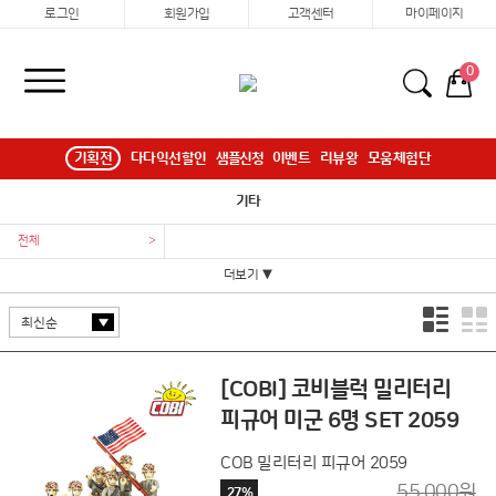
로그인
회원가입
고객센터
마이페이지
0
기획전
다다익선할인
샘플신청
이벤트
리뷰왕
모움체험단
기타
전체
>
더보기 ▼
[COBI] 코비블럭 밀리터리
피규어 미군 6명 SET 2059
COB 밀리터리 피규어 2059
55,000원
27%