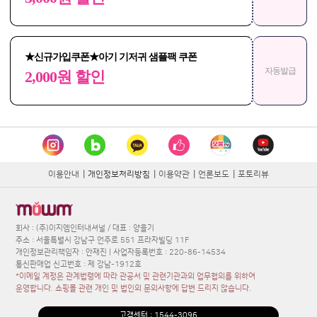
★신규가입쿠폰★아기 기저귀 샘플팩 쿠폰
자동발급
2,000원 할인
이용안내
|
개인정보처리방침
|
이용약관
|
언론보도
|
포토리뷰
회사 : (주)이지엠인터내셔널 / 대표 : 양을기
주소 : 서울특별시 강남구 언주로 551 프라자빌딩 11F
개인정보관리책임자 : 안재진 | 사업자등록번호 : 220-86-14534
통신판매업 신고번호 : 제 강남-1912호
*이메일 계정은 관계법령에 따라 관공서 및 관련기관과의 업무협의를 위하여
운영합니다. 쇼핑몰 관련 개인 및 법인의 문의사항에 답변 드리지 않습니다.
고객센터 :
1544-3096