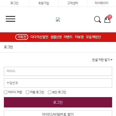
로그인
회원가입
고객센터
마이페이지
0
기획전
다다익선할인
샘플신청
이벤트
리뷰왕
모움체험단
로그인
한글 자판 열기
아이디 저장
자동 로그인
보안 로그인
로그인
아이디/비밀번호 찾기