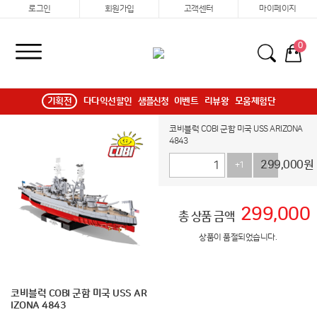
로그인
회원가입
고객센터
마이페이지
0
기획전
다다익선할인
샘플신청
이벤트
리뷰왕
모움체험단
코비블럭 COBI 군함 미국 USS ARIZONA
4843
299,000
원
+1
-1
299,000
총 상품 금액
상품이 품절되었습니다.
코비블럭 COBI 군함 미국 USS AR
IZONA 4843