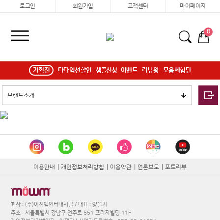
로그인
회원가입
고객센터
마이페이지
0
기획전
다다익선할인
샘플신청
이벤트
리뷰왕
모움체험단
이용안내
|
개인정보처리방침
|
이용약관
|
언론보도
|
포토리뷰
회사 : (주)이지엠인터내셔널 / 대표 : 양을기
주소 : 서울특별시 강남구 언주로 551 프라자빌딩 11F