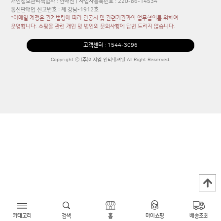
개인정보관리책임자 : 안재진 | 사업자등록번호 : 220-86-14534
통신판매업 신고번호 : 제 강남-1912호
*이메일 계정은 관계법령에 따라 관공서 및 관련기관과의 업무협의를 위하여
운영합니다. 쇼핑몰 관련 개인 및 법인의 문의사항에 답변 드리지 않습니다.
고객센터 :
1544-3096
Copyright ⓒ (주)이지엠 인터내셔널 All Right Reserved.
카테고리
검색
홈
마이쇼핑
배송조회