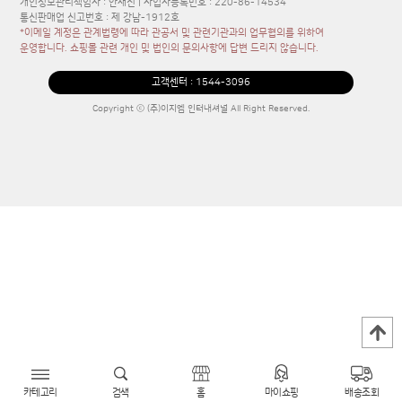
개인정보관리책임자 : 안재진 | 사업자등록번호 : 220-86-14534
통신판매업 신고번호 : 제 강남-1912호
*이메일 계정은 관계법령에 따라 관공서 및 관련기관과의 업무협의를 위하여
운영합니다. 쇼핑몰 관련 개인 및 법인의 문의사항에 답변 드리지 않습니다.
고객센터 :
1544-3096
Copyright ⓒ (주)이지엠 인터내셔널 All Right Reserved.
카테고리
검색
홈
마이쇼핑
배송조회