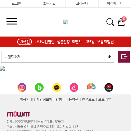
로그인
회원가입
고객센터
마이페이지
0
기획전
다다익선할인
샘플신청
이벤트
리뷰왕
모움체험단
이용안내
|
개인정보처리방침
|
이용약관
|
언론보도
|
포토리뷰
회사 : (주)이지엠인터내셔널 / 대표 : 양을기
주소 : 서울특별시 강남구 언주로 551 프라자빌딩 11F