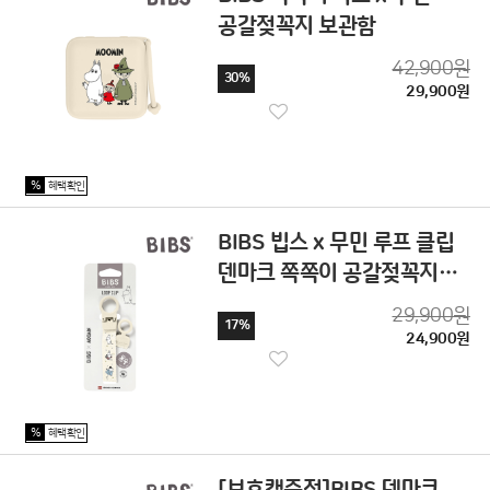
공갈젖꼭지 보관함
42,900원
30%
29,900원
%
혜택확인
BIBS 빕스 x 무민 루프 클립
덴마크 쪽쪽이 공갈젖꼭지
홀더
29,900원
17%
24,900원
%
혜택확인
[보호캡증정]BIBS 덴마크