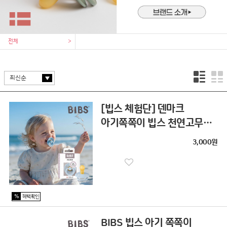
전체
>
[빕스 체험단] 덴마크
아기쪽쪽이 빕스 천연고무
공갈젖꼭지
3,000원
%
혜택확인
BIBS 빕스 아기 쪽쪽이