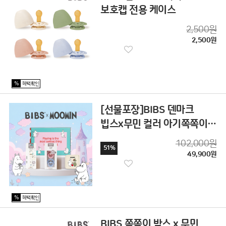
보호캡 전용 케이스
2,500원
2,500원
%
혜택확인
[선물포장]BIBS 덴마크
빕스x무민 컬러 아기쪽쪽이
출산 선물 세트 보관함 클립
102,000원
51%
천연고무
49,900원
%
혜택확인
BIBS 쪽쪽이 박스 x 무민