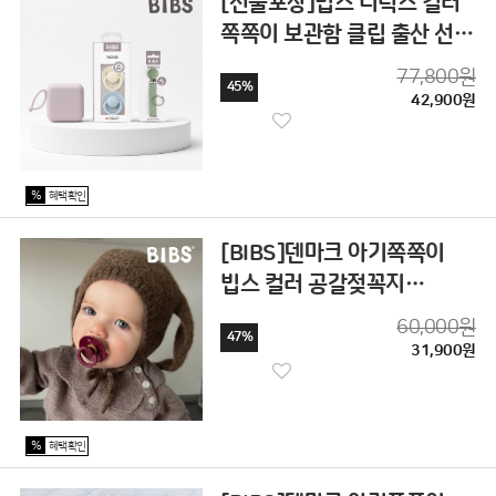
[선물포장]빕스 디럭스 컬러
쪽쪽이 보관함 클립 출산 선물
세트
77,800원
45%
42,900원
%
혜택확인
[BIBS]덴마크 아기쪽쪽이
빕스 컬러 공갈젖꼭지
2P+2p세트
60,000원
47%
31,900원
%
혜택확인