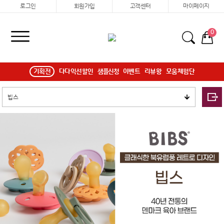
로그인
회원가입
고객센터
마이페이지
0
기획전
다다익선할인
샘플신청
이벤트
리뷰왕
모움체험단