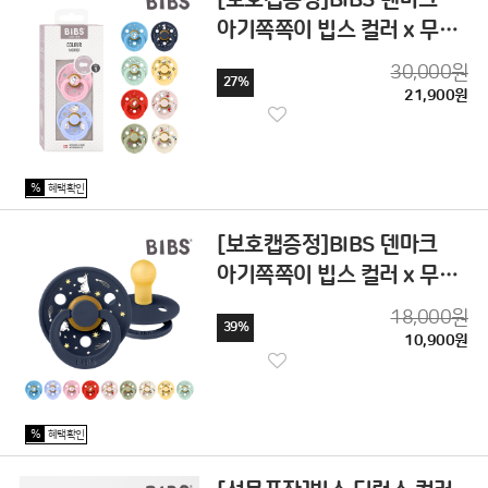
아기쪽쪽이 빕스 컬러 x 무민
공갈젖꼭지 2P
30,000원
27%
21,900원
%
혜택확인
[보호캡증정]BIBS 덴마크
아기쪽쪽이 빕스 컬러 x 무민
공갈젖꼭지
18,000원
39%
10,900원
%
혜택확인