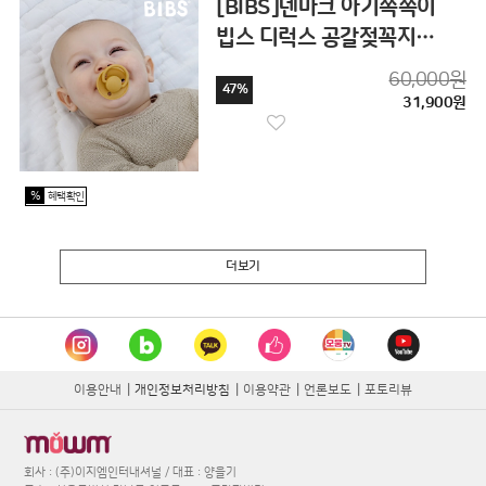
[BIBS]덴마크 아기쪽쪽이
빕스 디럭스 공갈젖꼭지
2P+2P세트
60,000원
47%
31,900원
%
혜택확인
더보기
이용안내
|
개인정보처리방침
|
이용약관
|
언론보도
|
포토리뷰
회사 : (주)이지엠인터내셔널 / 대표 : 양을기