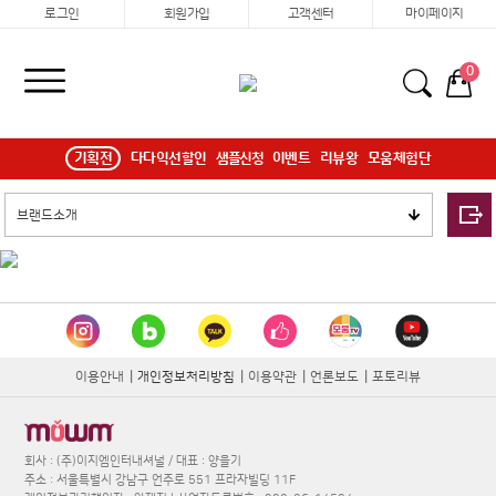
로그인
회원가입
고객센터
마이페이지
0
기획전
다다익선할인
샘플신청
이벤트
리뷰왕
모움체험단
이용안내
|
개인정보처리방침
|
이용약관
|
언론보도
|
포토리뷰
회사 : (주)이지엠인터내셔널 / 대표 : 양을기
주소 : 서울특별시 강남구 언주로 551 프라자빌딩 11F