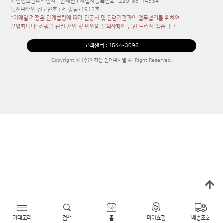
개인정보관리책임자 : 안재진 | 사업자등록번호 : 220-86-14534
통신판매업 신고번호 : 제 강남-1912호
*이메일 계정은 관계법령에 따라 관공서 및 관련기관과의 업무협의를 위하여
운영합니다. 쇼핑몰 관련 개인 및 법인의 문의사항에 답변 드리지 않습니다.
고객센터 :
1544-3096
Copyright ⓒ (주)이지엠 인터내셔널 All Right Reserved.
카테고리
검색
홈
마이쇼핑
배송조회