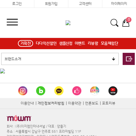
로그인
회원가입
고객센터
마이페이지
0
기획전
다다익선할인
샘플신청
이벤트
리뷰왕
모움체험단
이용안내
|
개인정보처리방침
|
이용약관
|
언론보도
|
포토리뷰
회사 : (주)이지엠인터내셔널 / 대표 : 양을기
주소 : 서울특별시 강남구 언주로 551 프라자빌딩 11F