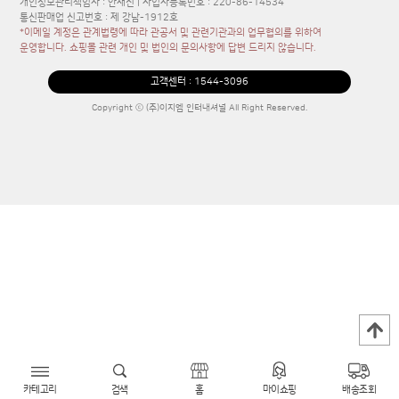
개인정보관리책임자 : 안재진 | 사업자등록번호 : 220-86-14534
통신판매업 신고번호 : 제 강남-1912호
*이메일 계정은 관계법령에 따라 관공서 및 관련기관과의 업무협의를 위하여
운영합니다. 쇼핑몰 관련 개인 및 법인의 문의사항에 답변 드리지 않습니다.
고객센터 :
1544-3096
Copyright ⓒ (주)이지엠 인터내셔널 All Right Reserved.
카테고리
검색
홈
마이쇼핑
배송조회