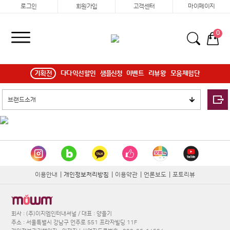
로그인
회원가입
고객센터
마이페이지
0
기획전
다다익선할인
샘플신청
이벤트
리뷰왕
모움체험단
이용안내
|
개인정보처리방침
|
이용약관
|
언론보도
|
포토리뷰
회사 : (주)이지엠인터내셔널 / 대표 : 양을기
주소 : 서울특별시 강남구 언주로 551 프라자빌딩 11F