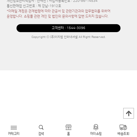
개인정보관리책임자 : 안재진 | 사업자등록번호 : 220-86-14534
통신판매업 신고번호 : 제 강남-1912호
*이메일 계정은 관계법령에 따라 관공서 및 관련기관과의 업무협의를 위하여
운영합니다. 쇼핑몰 관련 개인 및 법인의 문의사항에 답변 드리지 않습니다.
고객센터 :
1544-3096
Copyright ⓒ (주)이지엠 인터내셔널 All Right Reserved.
카테고리
검색
홈
마이쇼핑
배송조회