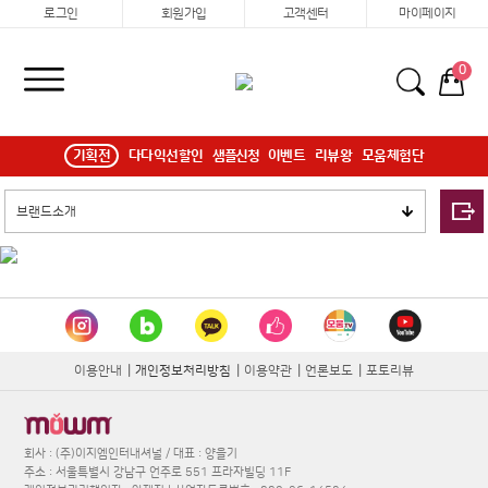
로그인
회원가입
고객센터
마이페이지
0
기획전
다다익선할인
샘플신청
이벤트
리뷰왕
모움체험단
이용안내
|
개인정보처리방침
|
이용약관
|
언론보도
|
포토리뷰
회사 : (주)이지엠인터내셔널 / 대표 : 양을기
주소 : 서울특별시 강남구 언주로 551 프라자빌딩 11F