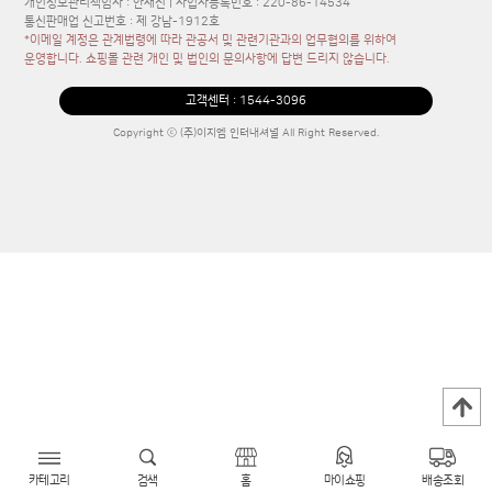
개인정보관리책임자 : 안재진 | 사업자등록번호 : 220-86-14534
통신판매업 신고번호 : 제 강남-1912호
*이메일 계정은 관계법령에 따라 관공서 및 관련기관과의 업무협의를 위하여
운영합니다. 쇼핑몰 관련 개인 및 법인의 문의사항에 답변 드리지 않습니다.
고객센터 :
1544-3096
Copyright ⓒ (주)이지엠 인터내셔널 All Right Reserved.
카테고리
검색
홈
마이쇼핑
배송조회