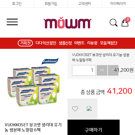
로그인
회원가입
고객센터
마이페이지
0
기획전
다다익선할인
샘플신청
이벤트
리뷰왕
모움체험단
VUOKKOSET 뷰코셋 생리대 유기농 생분
해 노말윙 6팩
41,200
원
+1
-1
41,200
총 상품 금액
VUOKKOSET 뷰코셋 생리대 유기
구매하기
농 생분해 노말윙 6팩