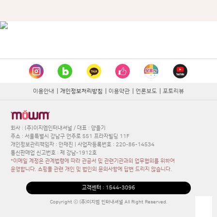
이용안내
|
개인정보처리방침
|
이용약관
|
언론보도
|
포토리뷰
회사 : (주)이지엠인터내셔널 / 대표 : 양을기
주소 : 서울특별시 강남구 언주로 551 프라자빌딩 11F
개인정보관리책임자 : 안재진 | 사업자등록번호 : 220-86-14534
통신판매업 신고번호 : 제 강남-1912호
*이메일 계정은 관계법령에 따라 관공서 및 관련기관과의 업무협의를 위하여
운영합니다. 쇼핑몰 관련 개인 및 법인의 문의사항에 답변 드리지 않습니다.
고객센터 :
1544-3096
Copyright ⓒ (주)이지엠 인터내셔널 All Right Reserved.