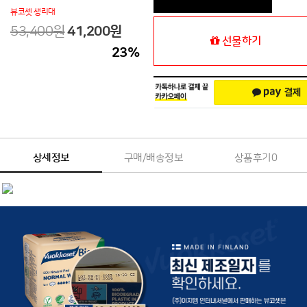
뷰코셋 생리대
53,400원
41,200
원
선물하기
23
%
상세정보
구매/배송정보
상품후기
0