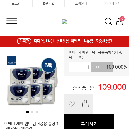
로그인
회원가입
고객센터
마이페이지
0
기획전
다다익선할인
샘플신청
이벤트
리뷰왕
모움체험단
아베나 케어 팬티 남녀공용 중형 15매x6
팩 (1BOX)
109,000
원
+1
-1
109,000
총 상품 금액
아베나 케어 팬티 남녀공용 중형 1
구매하기
5매x6팩 (1BOX)