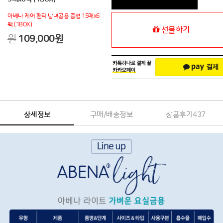
아베나 케어 팬티 남녀공용 중형 15매x6
팩 (1BOX)
선물하기
원
109,000
원
상세정보
구매/배송정보
상품후기
437