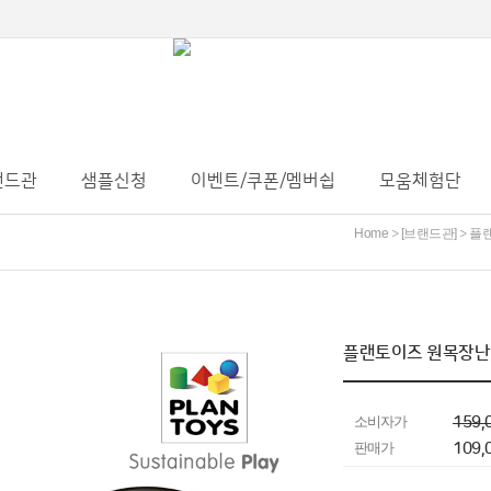
랜드관
샘플신청
이벤트/쿠폰/멤버쉽
모움체험단
Home
[브랜드관]
플
>
>
플랜토이즈 원목장난감
소비자가
159,
판매가
109,