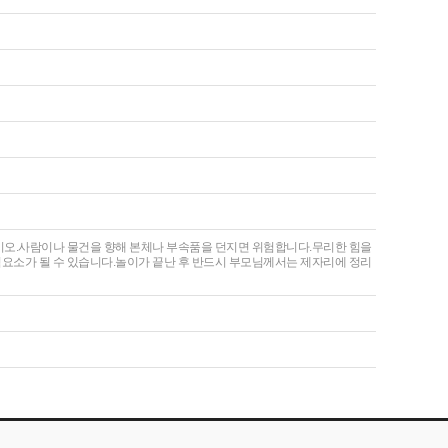
십시오.사람이나 물건을 향해 본체나 부속품을 던지면 위험합니다.무리한 힘을
험요소가 될 수 있습니다.놀이가 끝난 후 반드시 부모님께서는 제자리에 정리