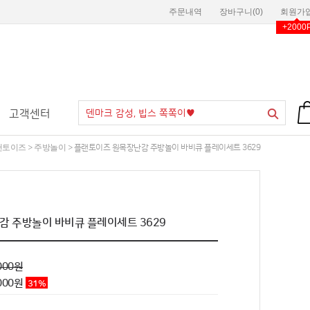
주문내역
장바구니(
0
)
회원가
+2000
고객센터
랜토이즈
주방놀이
>
> 플랜토이즈 원목장난감 주방놀이 바비큐 플레이세트 3629
 주방놀이 바비큐 플레이세트 3629
000원
000
원
31
%