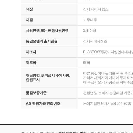
색상
상세 페이지 참조
재질
고무나무
사용연령 또는 권장사용연령
2세 이상
동일모델의 출시년월
상세페이지참조
제조자
PLANTOYS/(주)이지엠인터내셔
제조국
태국
마른 헝겊이나 물기를 꽉 짠 수건
취급방법 및 취급시 주의사항,
가하거나 화기에 가까이 두지 마세
안전표시
해 주십시오.직사광선은 피해주십시
품질보증기준
관련법 및 소비자 분쟁해결 기준
A/S 책임자와 전화번호
㈜이지엠인터내셔널/1544-3096