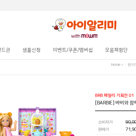
랜드관
샘플신청
이벤트/쿠폰/멤버쉽
모움체험단
Home
ㆍ완구/
>
BRB 패밀리 기획전 01
[BARBIE] 바비와
소비자가
90,0
판매가
71,