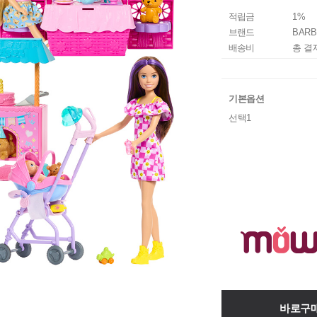
적립금
1%
브랜드
BARB
배송비
총 결
기본옵션
선택1
바로구