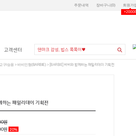
주문내역
장바구니(
0
)
회원가
+2000
고객센터
교구/승용
바비인형(BARBIE)
>
> [BARBIE] 바비와 함께하는 패밀리데이 기획전
 함께하는 패밀리데이 기획전
00원
900원
20
%