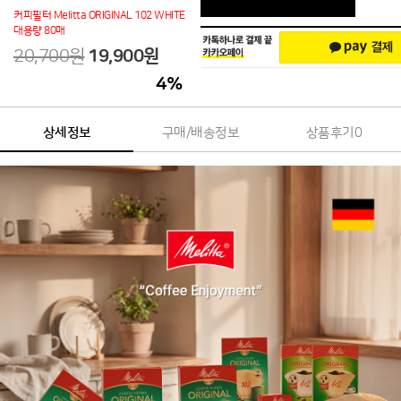
커피필터 Melitta ORIGINAL 102 WHITE
대용량 80매
20,700원
19,900
원
4
%
상세정보
구매/배송정보
상품후기
0