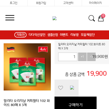
로그인
회원가입
고객센터
마이페이지
0
기획전
다다익선할인
샘플신청
이벤트
리뷰왕
모움체험단
밀리타 오리지날 커피필터 102 화이트 80
매 X 3개
19,900
원
+1
-1
19,900
총 상품 금액
밀리타 오리지날 커피필터 102 화
구매하기
이트 80매 X 3개