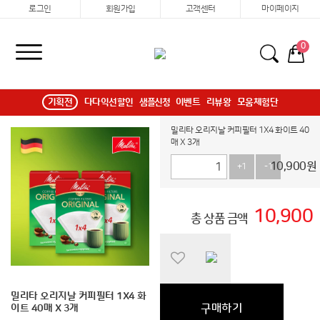
로그인
회원가입
고객센터
마이페이지
0
기획전
다다익선할인
샘플신청
이벤트
리뷰왕
모움체험단
밀리타 오리지날 커피필터 1X4 화이트 40
매 X 3개
10,900
원
+1
-1
10,900
총 상품 금액
밀리타 오리지날 커피필터 1X4 화
구매하기
이트 40매 X 3개