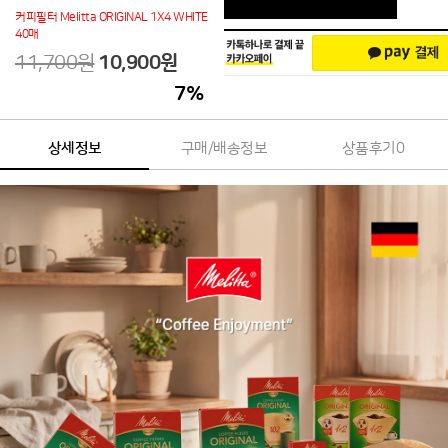
커피필터 Melitta ORIGINAL 1X4 WHITE
40매
11,700원
10,900
원
7
%
상세정보
구매/배송정보
상품후기
0