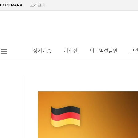
BOOKMARK
고객센터
정기배송
기획전
다다익선할인
브