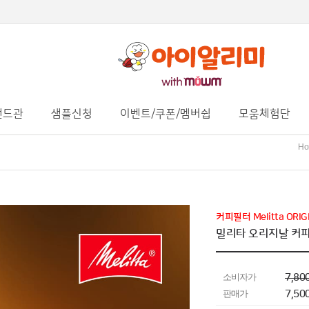
랜드관
샘플신청
이벤트/쿠폰/멤버쉽
모움체험단
Ho
커피필터 Melitta ORI
밀리타 오리지날 커피필
소비자가
7,80
판매가
7,50