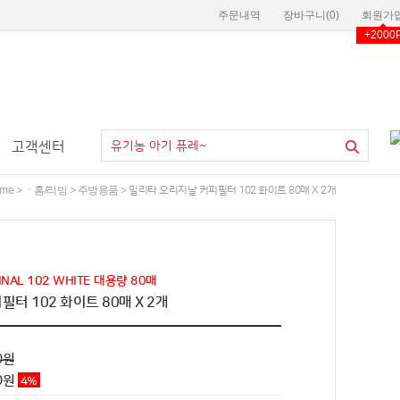
주문내역
장바구니(
0
)
회원가
+2000
고객센터
me
ㆍ홈/리빙
주방용품
>
>
> 밀리타 오리지날 커피필터 102 화이트 80매 X 2개
GINAL 102 WHITE 대용량 80매
터 102 화이트 80매 X 2개
0원
0
원
4
%