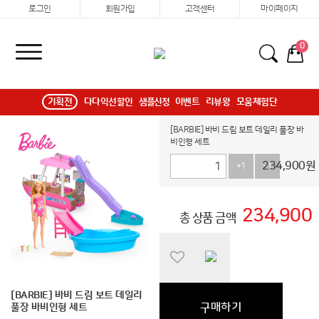
로그인
회원가입
고객센터
마이페이지
0
기획전
다다익선할인
샘플신청
이벤트
리뷰왕
모움체험단
[BARBIE] 바비 드림 보트 데일리 풀장 바
비인형 세트
234,900
원
+1
-1
234,900
총 상품 금액
[BARBIE] 바비 드림 보트 데일리
구매하기
풀장 바비인형 세트