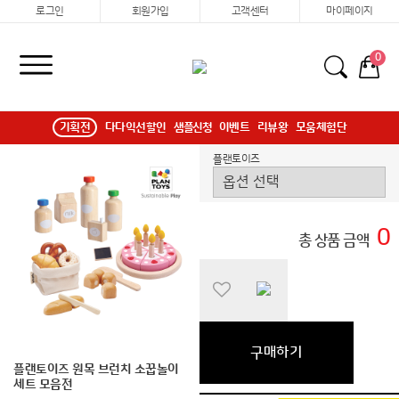
로그인
회원가입
고객센터
마이페이지
0
기획전
다다익선할인
샘플신청
이벤트
리뷰왕
모움체험단
플랜토이즈
0
총 상품 금액
구매하기
플랜토이즈 원목 브런치 소꿉놀이
세트 모음전