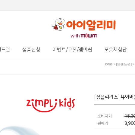
랜드관
샘플신청
이벤트/쿠폰/멤버쉽
모움체험단
Home
[브랜드관]
>
>
[짐플리키즈] 유아버
소비자가
15,3
판매가
8,90