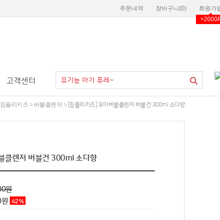
주문내역
장바구니(
0
)
회원가
+2000
고객센터
짐플리키즈
버블클렌저
>
> [짐플리키즈] 유아버블클렌저 버블건 300ml 소다향
블클렌저 버블건 300ml 소다향
00원
0
원
42
%