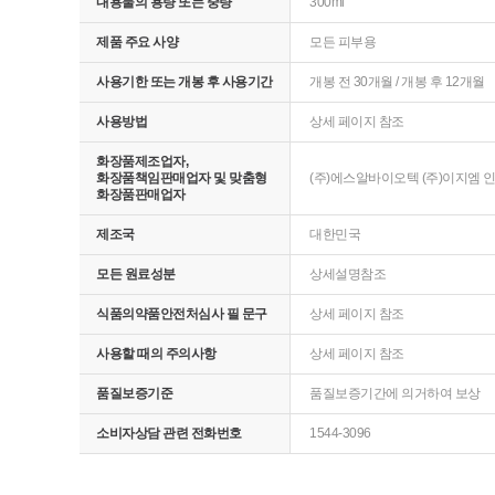
내용물의 용량 또는 중량
300ml
제품 주요 사양
모든 피부용
사용기한 또는 개봉 후 사용기간
개봉 전 30개월 / 개봉 후 12개월
사용방법
상세 페이지 참조
화장품제조업자,
화장품책임판매업자 및 맞춤형
(주)에스알바이오텍 (주)이지엠 
화장품판매업자
제조국
대한민국
모든 원료성분
상세설명참조
식품의약품안전처심사 필 문구
상세 페이지 참조
사용할 때의 주의사항
상세 페이지 참조
품질보증기준
품질보증기간에 의거하여 보상
소비자상담 관련 전화번호
1544-3096