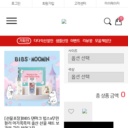
로그인
회원가입
고객센터
마이페이지
0
기획전
다다익선할인
샘플신청
이벤트
리뷰왕
모움체험단
사이즈
색상
0
총 상품 금액
[선물포장]BIBS 덴마크 빕스x무민
컬러 아기쪽쪽이 출산 선물 세트 보