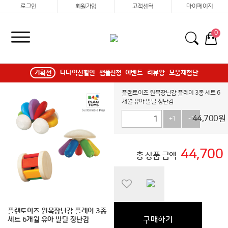
로그인
회원가입
고객센터
마이페이지
0
기획전
다다익선할인
샘플신청
이벤트
리뷰왕
모움체험단
플랜토이즈 원목장난감 플레이 3종 세트 6
개월 유아 발달 장난감
44,700
원
+1
-1
44,700
총 상품 금액
플랜토이즈 원목장난감 플레이 3종
구매하기
세트 6개월 유아 발달 장난감