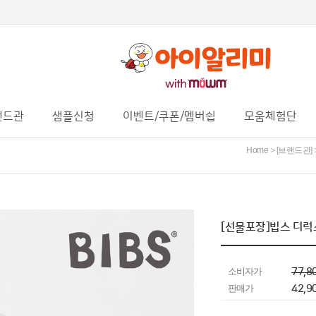
랜드관
샘플신청
이벤트/쿠폰/멤버쉽
모움체험단
Home
[브랜드관]
>
[선물포장]빕스 디럭
소비자가
77,8
판매가
42,