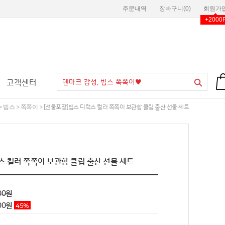
주문내역
장바구니(
0
)
회원가
+2000
고객센터
빕스
쪽쪽이
>
>
> [선물포장]빕스 디럭스 컬러 쪽쪽이 보관함 클립 출산 선물 세트
스 컬러 쪽쪽이 보관함 클립 출산 선물 세트
00원
900원
45
%