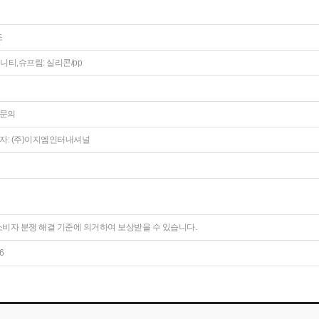
조
니티,슈프림: 실리콘/pp
 문의
/ 수입자: (주)이지엠인터내셔널
비자 분쟁 해결 기준에 의거하여 보상받을 수 있습니다.
6