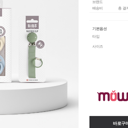
브랜드
배송비
총 결
기본옵션
타입
사이즈
바로구