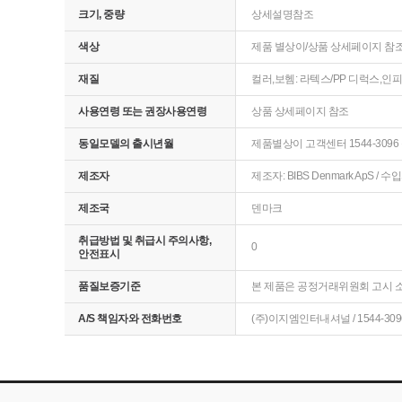
크기, 중량
상세설명참조
색상
제품 별상이/상품 상세페이지 참
재질
컬러,보헴: 라텍스/PP 디럭스,인피
사용연령 또는 권장사용연령
상품 상세페이지 참조
동일모델의 출시년월
제품별상이 고객센터 1544-3096
제조자
제조자: BIBS Denmark ApS 
제조국
덴마크
취급방법 및 취급시 주의사항,
0
안전표시
품질보증기준
본 제품은 공정거래위원회 고시 소
A/S 책임자와 전화번호
(주)이지엠인터내셔널 / 1544-309