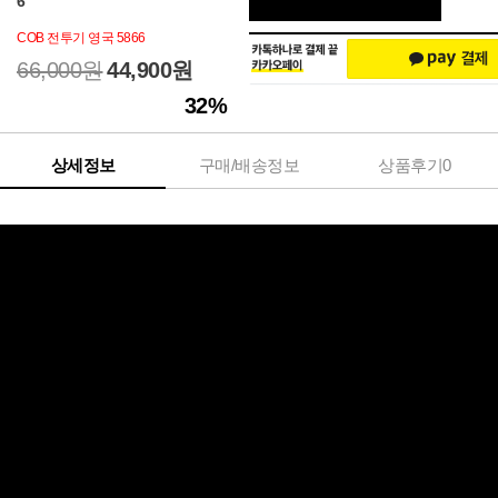
6
COB 전투기 영국 5866
66,000원
44,900
원
32
%
상세정보
구매/배송정보
상품후기
0