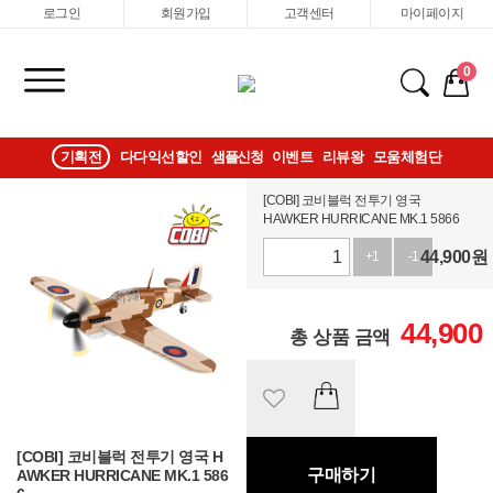
로그인
회원가입
고객센터
마이페이지
0
기획전
다다익선할인
샘플신청
이벤트
리뷰왕
모움체험단
[COBI] 코비블럭 전투기 영국
HAWKER HURRICANE MK.1 5866
44,900
원
+1
-1
44,900
총 상품 금액
[COBI] 코비블럭 전투기 영국 H
구매하기
AWKER HURRICANE MK.1 586