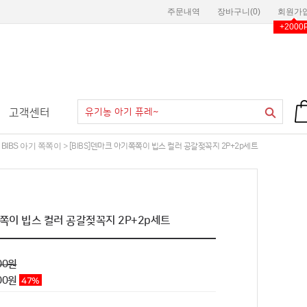
주문내역
장바구니(
0
)
회원가
+2000
고객센터
BIBS 아기 쪽쪽이
>
> [BIBS]덴마크 아기쪽쪽이 빕스 컬러 공갈젖꼭지 2P+2p세트
쪽쪽이 빕스 컬러 공갈젖꼭지 2P+2p세트
00원
900원
47
%