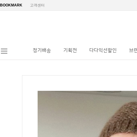
BOOKMARK
고객센터
정기배송
기획전
다다익선할인
브