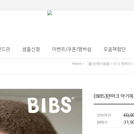
랜드관
샘플신청
이벤트/쿠폰/멤버쉽
모움체험단
Home
ㆍ출산/육아용품
아기 쪽쪽이
>
>
[BIBS]덴마크 아기
소비자가
60,0
판매가
31,