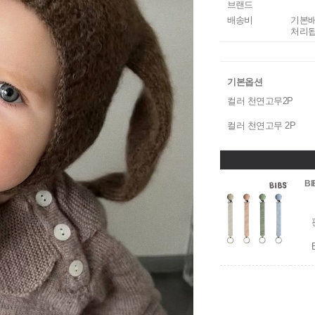
브랜드
배송비
기본배
처리됩
기본옵션
컬러 천연고무2P
컬러 천연고무 2P
B