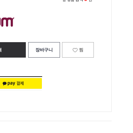
매
장바구니
찜