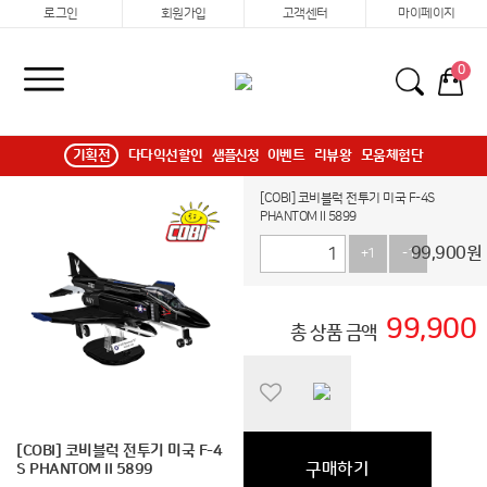
로그인
회원가입
고객센터
마이페이지
0
기획전
다다익선할인
샘플신청
이벤트
리뷰왕
모움체험단
[COBI] 코비블럭 전투기 미국 F-4S
PHANTOM II 5899
99,900
원
+1
-1
99,900
총 상품 금액
[COBI] 코비블럭 전투기 미국 F-4
구매하기
S PHANTOM II 5899