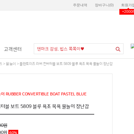
주문내역
장바구니(
0
)
회원가
+2000
고객센터
즈
물놀이
>
> 플랜토이즈 러버 컨버터블 보트 5809 블루 욕조 목욕 물놀이 장난감
 RUBBER CONVERTIBLE BOAT PASTEL BLUE
터블 보트 5809 블루 욕조 목욕 물놀이 장난감
00원
00
원
60
%