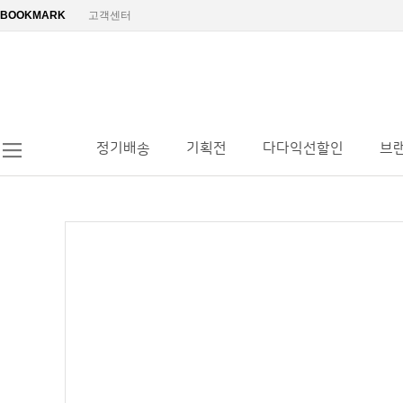
BOOKMARK
고객센터
정기배송
기획전
다다익선할인
브