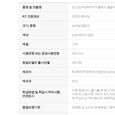
품명 및 모델명
장난감 PLANTOYS 플레이 물놀이 RU
KC 인증정보
안전인증대상
크기, 중량
상세설명참조
색상
상세 페이지 참조
재질
고무
사용연령 또는 권장사용연령
1세 이상
동일모델의 출시년월
201701
제조자
PLANTOYS/(주)이지엠인터내셔
제조국
태국
마른 헝겊이나 물기를 꽉 짠 수건
취급방법 및 취급시 주의사항,
가하거나 화기에 가까이 두지 마세
안전표시
해 주십시오.직사광선은 피해주십시
품질보증기준
관련법 및 소비자 분쟁해결 기준