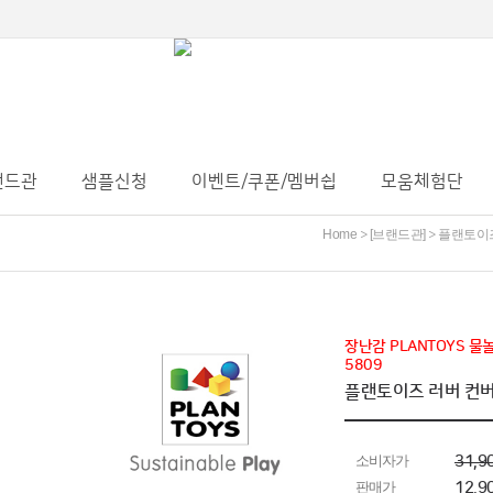
랜드관
샘플신청
이벤트/쿠폰/멤버쉽
모움체험단
Home
[브랜드관]
플랜토이
>
>
장난감 PLANTOYS 물놀이
5809
플랜토이즈 러버 컨버
소비자가
31,9
판매가
12,9