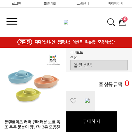
로그인
회원가입
고객센터
마이페이지
0
기획전
다다익선할인
샘플신청
이벤트
리뷰왕
모움체험단
러버보트
색상
0
총 상품 금액
구매하기
플랜토이즈 러버 컨버터블 보트 욕
조 목욕 물놀이 장난감 3종 모음전