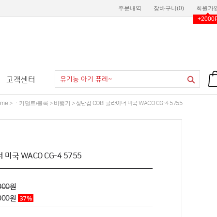
주문내역
장바구니(
0
)
회원가
+2000
고객센터
ome
ㆍ키덜트/블록
비행기
>
>
> 장난감 COBI 글라이더 미국 WACO CG-4 5755
 미국 WACO CG-4 5755
000원
000
원
37
%