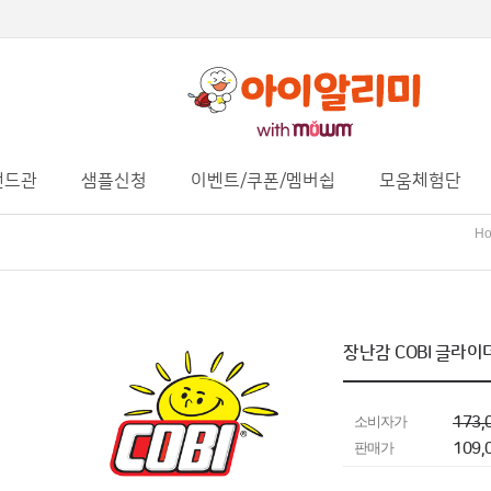
랜드관
샘플신청
이벤트/쿠폰/멤버쉽
모움체험단
H
장난감 COBI 글라이더
소비자가
173,
판매가
109,