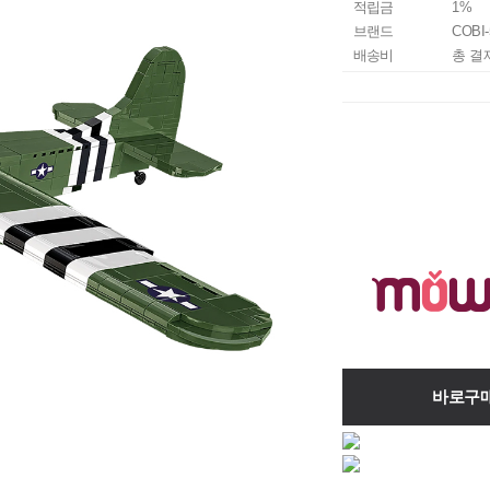
적립금
1%
브랜드
COBI-
배송비
총 결
바로구