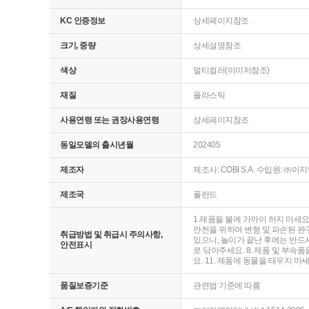
KC 인증정보
상세페이지참조
크기, 중량
상세설명참조
색상
멀티컬러(이미지참조)
재질
플라스틱
사용연령 또는 권장사용연령
상세페이지참조
동일모델의 출시년월
202405
제조자
제조사: COBI S.A. 수입원: 
제조국
폴란드
1.제품을 불에 가까이 하지 마세요
안전을 위하여 변형 및 파손된 완구
취급방법 및 취급시 주의사항,
있으니, 놀이가 끝난 후에는 반드시
안전표시
로 닦아주세요. 8. 제품 및 부속
요. 11. 제품에 동물을 태우지 마
품질보증기준
관련법 기준에 따름