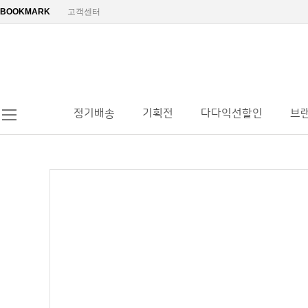
BOOKMARK
고객센터
정기배송
기획전
다다익선할인
브