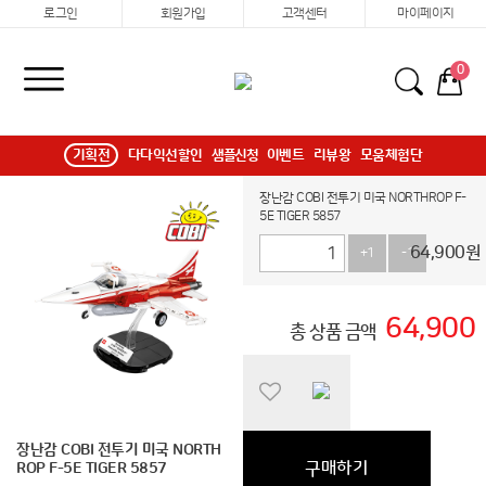
로그인
회원가입
고객센터
마이페이지
0
기획전
다다익선할인
샘플신청
이벤트
리뷰왕
모움체험단
장난감 COBI 전투기 미국 NORTHROP F-
5E TIGER 5857
64,900
원
+1
-1
64,900
총 상품 금액
장난감 COBI 전투기 미국 NORTH
구매하기
ROP F-5E TIGER 5857