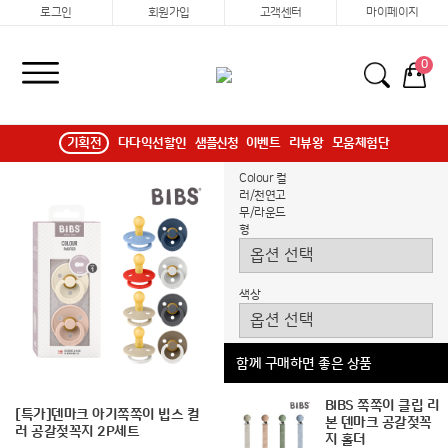
로그인
회원가입
고객센터
마이페이지
0
기획전
다다익선할인
샘플신청
이벤트
리뷰왕
모움체험단
Colour 컬
러/천연고
무/라운드
형
색상
함께 구매하면 좋은 상품
BIBS 쪽쪽이 클립 리
[특가]덴마크 아기쪽쪽이 빕스 컬
본 덴마크 공갈젖꼭
러 공갈젖꼭지 2P세트
지 홀더