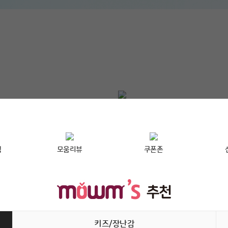
택
모움리뷰
쿠폰존
키즈/장난감