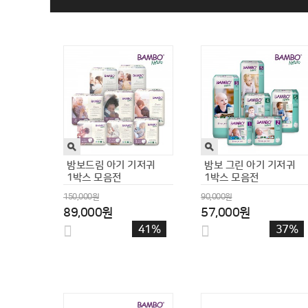
짐플리키즈
짐플리키즈 유아입욕제
유아버블클렌저 버블건
목욕놀이 바프포션 7250
300ml 골라
53,400원
15,300원
37,200원
6,500원
30%
58%