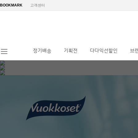
BOOKMARK
고객센터
정기배송
기획전
다다익선할인
브