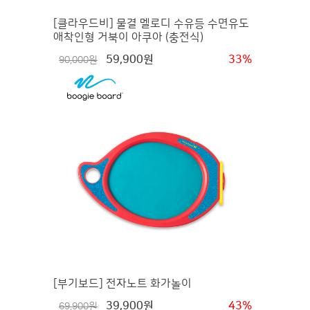
[클라우드비] 물결 멜로디 수유등 수면유도
애착인형 거북이 아쿠아 (충전식)
59,900원
33%
90,000원
[부기보드] 전자노트 화가놀이
39,900원
43%
69,900원