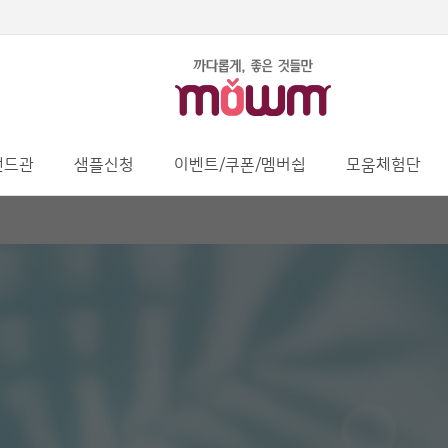
랜드관
샘플신청
이벤트/쿠폰/멤버쉽
모움체험단