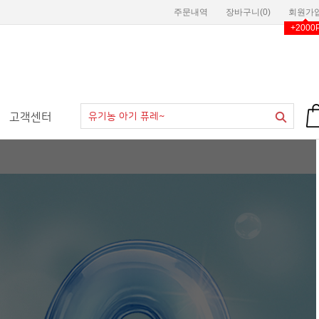
주문내역
장바구니(
0
)
회원가
+2000
고객센터