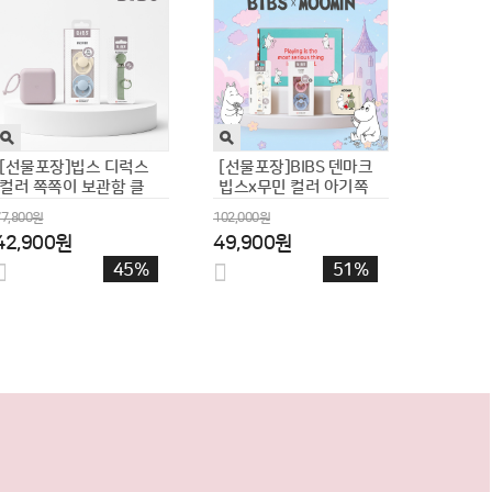
플랜토이즈 원목장난감
플랜토이즈 원목 장난감
플레이 3종 세트 6개월
주방놀이 음료세트 5종
77,000원
35,000원
44,700원
22,900원
42%
35%