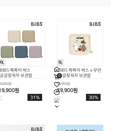
플랜토이즈 원목장난감
플랜토이즈 원목 브런치
주방놀이 바비큐 플레이
소꿉놀이 세트 모음전
0
159,000원
60,000원
109,000원
26,900원
31%
55%