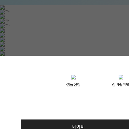
"/>
"/>
"/>
샘플신청
멤버쉽혜
베이비