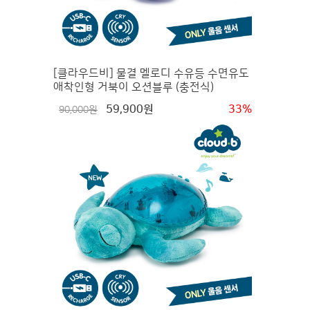
[클라우드비] 물결 멜로디 수유등 수면유도
애착인형 거북이 오션블루 (충전식)
59,900원
33%
90,000원