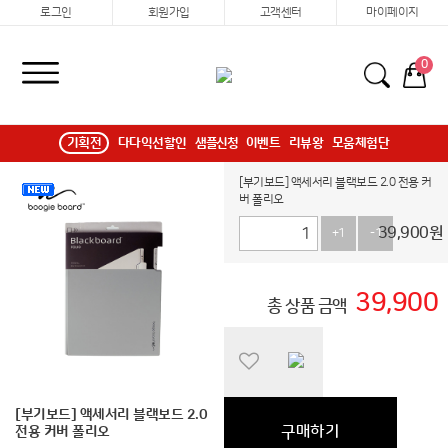
로그인
회원가입
고객센터
마이페이지
0
기획전
다다익선할인
샘플신청
이벤트
리뷰왕
모움체험단
[부기보드] 액세서리 블랙보드 2.0 전용 커
버 폴리오
39,900
원
+1
-1
39,900
총 상품 금액
[부기보드] 액세서리 블랙보드 2.0
구매하기
전용 커버 폴리오