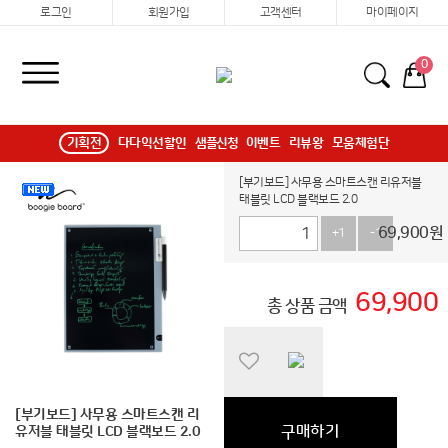
로그인
회원가입
고객센터
마이페이지
0
기획전
다다익선할인
샘플신청
이벤트
리뷰왕
모움체험단
[부기보드] 사무용 스마트스캔 리유저블
태블릿 LCD 블랙보드 2.0
69,900
원
+1
-1
69,900
총 상품 금액
[부기보드] 사무용 스마트스캔 리
구매하기
유저블 태블릿 LCD 블랙보드 2.0