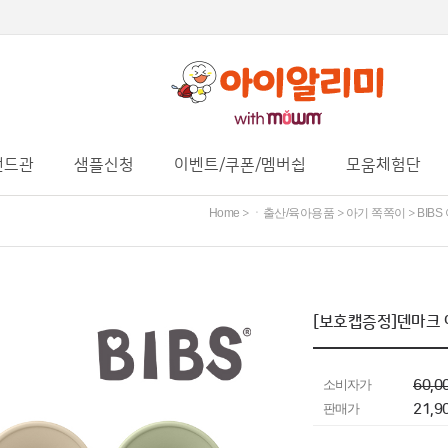
랜드관
샘플신청
이벤트/쿠폰/멤버쉽
모움체험단
Home
ㆍ출산/육아용품
아기 쪽쪽이
BIB
>
>
>
[보호캡증정]덴마크 
소비자가
60,0
판매가
21,