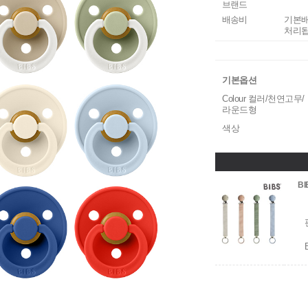
브랜드
배송비
기본배
처리됩
기본옵션
Colour 컬러/천연고무/
라운드형
색상
B