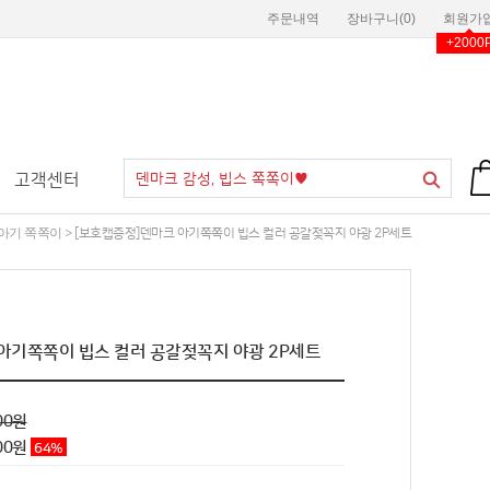
주문내역
장바구니(
0
)
회원가
+2000
고객센터
S 아기 쪽쪽이
> [보호캡증정]덴마크 아기쪽쪽이 빕스 컬러 공갈젖꼭지 야광 2P세트
아기쪽쪽이 빕스 컬러 공갈젖꼭지 야광 2P세트
00원
900원
64
%