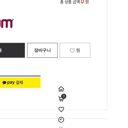
0
총 상품 금액
원
매
장바구니
찜
0