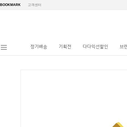
BOOKMARK
고객센터
정기배송
기획전
다다익선할인
브