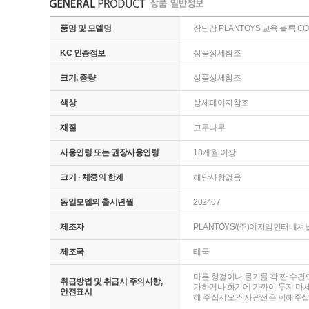
품명 및 모델명
장난감 PLANTOYS 교육 블록 COLO
KC 인증정보
상품상세참조
크기, 중량
상품상세참조
색상
상세페이지참조
재질
고무나무
사용연령 또는 권장사용연령
18개월 이상
크기 · 체중의 한계
해당사항없음
동일모델의 출시년월
202407
제조자
PLANTOYS/(주)이지엠인터내셔
제조국
태국
마른 헝겊이나 물기를 꽉 짠 수건
취급방법 및 취급시 주의사항,
가하거나 화기에 가까이 두지 마세
안전표시
해 주십시오.직사광선은 피해주십시