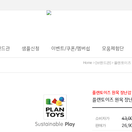
랜드관
샘플신청
이벤트/쿠폰/멤버쉽
모움체험단
Home
[브랜드관]
플랜토이즈
>
>
플랜토이즈 원목 장난감 클
플랜토이즈 원목 장난감
소비자가
43,0
판매가
26,9